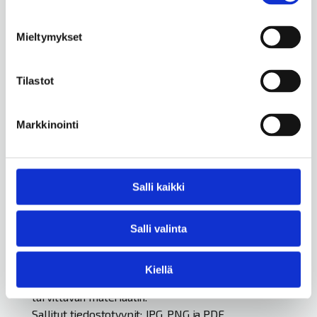
Mieltymykset
Viestisi meille
Tilastot
Markkinointi
Salli kaikki
Salli valinta
Liitetiedostot
Kiellä
Voit liittää esimerkiksi kuvan, luonnoksen tai muun
tarvittavan materiaalin.
Sallitut tiedostotyypit: JPG, PNG ja PDF.