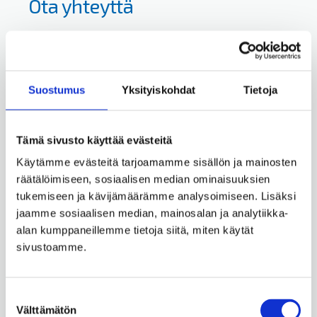
Ota yhteyttä
Nimi
*
Suostumus
Yksityiskohdat
Tietoja
Yritys
Tämä sivusto käyttää evästeitä
Käytämme evästeitä tarjoamamme sisällön ja mainosten
räätälöimiseen, sosiaalisen median ominaisuuksien
tukemiseen ja kävijämäärämme analysoimiseen. Lisäksi
jaamme sosiaalisen median, mainosalan ja analytiikka-
Puhelin
*
alan kumppaneillemme tietoja siitä, miten käytät
sivustoamme.
Suostumuksen
Sähköposti
*
Välttämätön
valinta