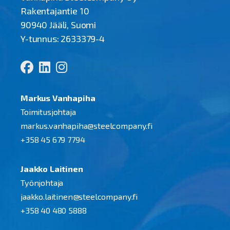
Rakentajantie 10
90940 Jääli, Suomi
Y-tunnus: 2633379-4
Markus Vanhapiha
Toimitusjohtaja
markus.vanhapiha@steelcompany.fi
+358 45 679 7794
Jaakko Laitinen
Työnjohtaja
jaakko.laitinen@steelcompany.fi
+358 40 480 5888