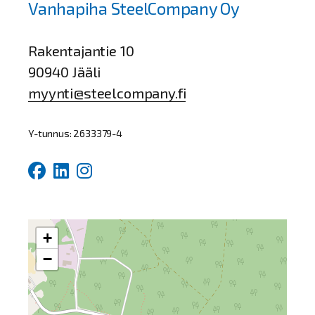
Vanhapiha SteelCompany Oy
Rakentajantie 10
90940 Jääli
myynti@steelcompany.fi
Y-tunnus: 2633379-4
+
−